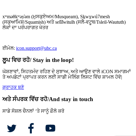
xʷməθkʷəy̓əm (ਮੁਸਕੁਏਅਮ/Musqueam), Sḵwx̱wú7mesh
(ਸਕੁਆਮਿਸ਼/Squamish) ਅਤੇ sel̓íl̓witulh (ਸਲੈ-ਵਟੂਥ/Tsleil-Waututh)
ਲੋਕਾਂ ਦਾ ਪਰੰਪਰਾਗਤ ਖੇਤਰ
ਈਮੇਲ:
icon.support@ubc.ca
ਲੂਪ ਵਿਚ ਰਹੋ/ Stay in the loop!
ਘੋਸ਼ਣਾਵਾਂ, ਸਿਹਤਮੰਦ ਰਹਿਣ ਦੇ ਸੁਝਾਅ, ਅਤੇ ਆਉਣ ਵਾਲੇ iCON ਸਮਾਗਮਾਂ
ਤੇ ਅਪਡੇਟਾਂ ਪ੍ਰਾਪਤ ਕਰਨ ਲਈ ਸਾਡੀ ਮੇਲਿੰਗ ਲਿਸਟ ਵਿੱਚ ਸ਼ਾਮਲ ਹੋਵੋ|
ਗ੍ਰਾਹਕ ਬਣੋ
ਅਤੇ ਸੰਪਰਕ ਵਿੱਚ ਰਹੋ/And stay in touch
ਸਾਡੇ ਸੋਸ਼ਲ ਚੈਨਲਾਂ ‘ਤੇ ਸਾਨੂੰ ਫ਼ੌਲੋ ਕਰੋ