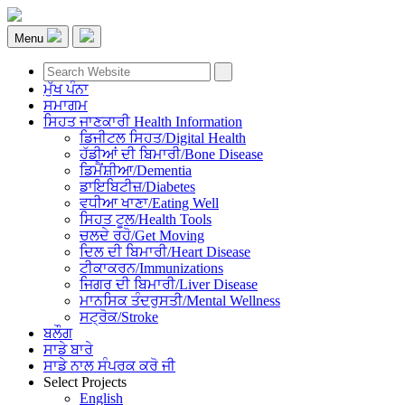
Menu
ਮੁੱਖ ਪੰਨਾ
ਸਮਾਗਮ
ਸਿਹਤ ਜਾਣਕਾਰੀ Health Information
ਡਿਜੀਟਲ ਸਿਹਤ/Digital Health
ਹੱਡੀਆਂ ਦੀ ਬਿਮਾਰੀ/Bone Disease
ਡਿਮੈਂਸ਼ੀਆ/Dementia
ਡਾਇਬਿਟੀਜ਼/Diabetes
ਵਧੀਆ ਖਾਣਾ/Eating Well
ਸਿਹਤ ਟੂਲ/Health Tools
ਚਲਦੇ ਰਹੋ/Get Moving
ਦਿਲ ਦੀ ਬਿਮਾਰੀ/Heart Disease
ਟੀਕਾਕਰਨ/Immunizations
ਜਿਗਰ ਦੀ ਬਿਮਾਰੀ/Liver Disease
ਮਾਨਸਿਕ ਤੰਦਰੁਸਤੀ/Mental Wellness
ਸਟ੍ਰੋਕ/Stroke
ਬਲੌਗ
ਸਾਡੇ ਬਾਰੇ
ਸਾਡੇ ਨਾਲ ਸੰਪਰਕ ਕਰੋ ਜੀ
Select Projects
English